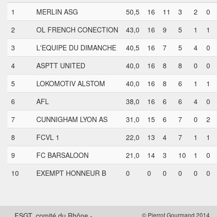
1
MERLIN ASG
50,5
16
11
3
2
0
2
OL FRENCH CONECTION
43,0
16
9
5
1
1
3
L'EQUIPE DU DIMANCHE
40,5
16
7
5
4
0
4
ASPTT UNITED
40,0
16
8
8
0
0
5
LOKOMOTIV ALSTOM
40,0
16
8
6
1
1
6
AFL
38,0
16
6
6
4
0
7
CUNNIGHAM LYON AS
31,0
15
6
7
0
2
8
FCVL 1
22,0
13
4
7
1
1
9
FC BARSALOON
21,0
14
3
10
1
0
10
EXEMPT HONNEUR B
0
0
0
0
0
0
FSGT, comité du Rhône -
© Pierrot Gourmand 2014