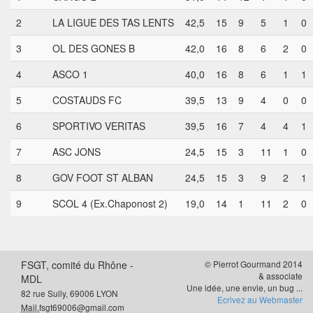
2
LA LIGUE DES TAS LENTS
42,5
15
9
5
1
0
3
OL DES GONES B
42,0
16
8
6
2
0
4
ASCO 1
40,0
16
8
6
1
1
5
COSTAUDS FC
39,5
13
9
4
0
0
6
SPORTIVO VERITAS
39,5
16
7
4
4
1
7
ASC JONS
24,5
15
3
11
1
0
8
GOV FOOT ST ALBAN
24,5
15
3
9
2
1
9
SCOL 4 (Ex.Chaponost 2)
19,0
14
1
11
2
0
FSGT, comité du Rhône -
© Pierrot Gourmand 2014
& associate
MDL
Une idée, une envie, un bug ...
82 rue Sully, 69006 LYON
Ecrivez au Webmaster
Mail.
fsgt69006@gmail.com