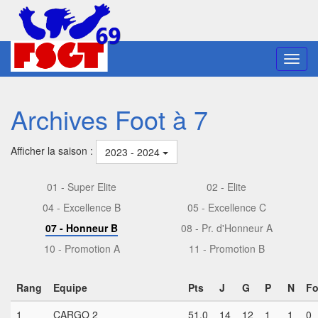
Toggl
navig
Archives Foot à 7
Afficher la saison :
2023 - 2024
01 - Super Elite
02 - Elite
04 - Excellence B
05 - Excellence C
07 - Honneur B
08 - Pr. d'Honneur A
10 - Promotion A
11 - Promotion B
Rang
Equipe
Pts
J
G
P
N
Fo
1
CARGO 2
51,0
14
12
1
1
0