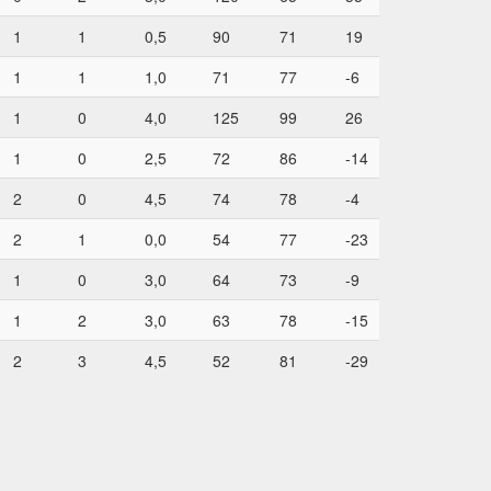
1
1
0,5
90
71
19
1
1
1,0
71
77
-6
1
0
4,0
125
99
26
1
0
2,5
72
86
-14
2
0
4,5
74
78
-4
2
1
0,0
54
77
-23
1
0
3,0
64
73
-9
1
2
3,0
63
78
-15
2
3
4,5
52
81
-29