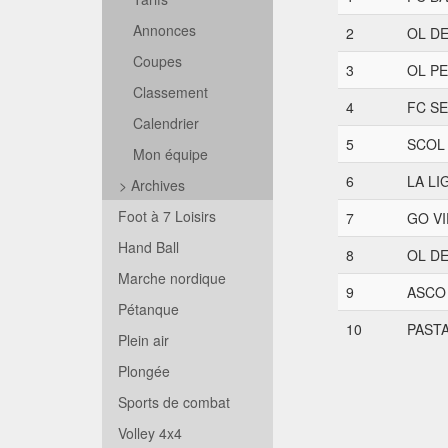
Annonces
2
OL DE
Coupes
3
OL PE
Classement
4
FC S
Calendrier
5
SCOL 
Mon équipe
6
LA LI
>
Archives
Foot à 7 Loisirs
7
GO VI
Hand Ball
8
OL DE
Marche nordique
9
ASCO (
Pétanque
10
PASTA
Plein air
Plongée
Sports de combat
Volley 4x4