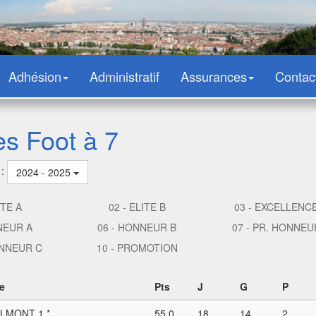
Adhésion
Administratif
Assurances
Contac
es Foot à 7
 :
2024 - 2025
ITE A
02 - ELITE B
03 - EXCELLENC
NEUR A
06 - HONNEUR B
07 - PR. HONNEU
ONNEUR C
10 - PROMOTION
e
Pts
J
G
P
LMONT 1 *
55,0
18
14
2