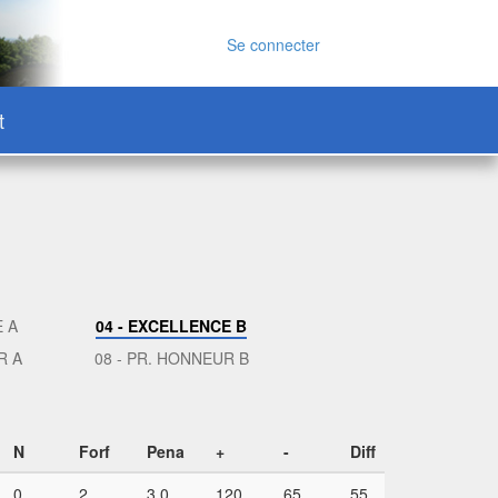
Se connecter
t
E A
04 - EXCELLENCE B
R A
08 - PR. HONNEUR B
N
Forf
Pena
+
-
Diff
0
2
3,0
120
65
55