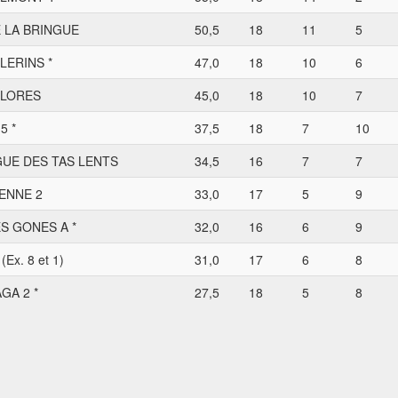
 LA BRINGUE
50,5
18
11
5
LERINS *
47,0
18
10
6
ELORES
45,0
18
10
7
5 *
37,5
18
7
10
GUE DES TAS LENTS
34,5
16
7
7
ENNE 2
33,0
17
5
9
S GONES A *
32,0
16
6
9
Ex. 8 et 1)
31,0
17
6
8
GA 2 *
27,5
18
5
8