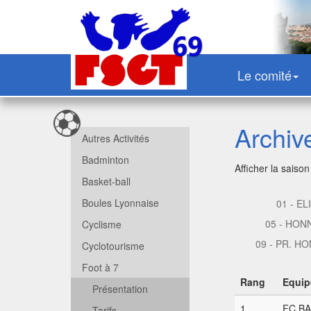
Le comité
Archiv
Autres Activités
Badminton
Afficher la saison
Basket-ball
Boules Lyonnaise
01 - EL
05 - HON
Cyclisme
09 - PR. H
Cyclotourisme
Foot à 7
Rang
Equip
Présentation
1
FC BA
Tarifs