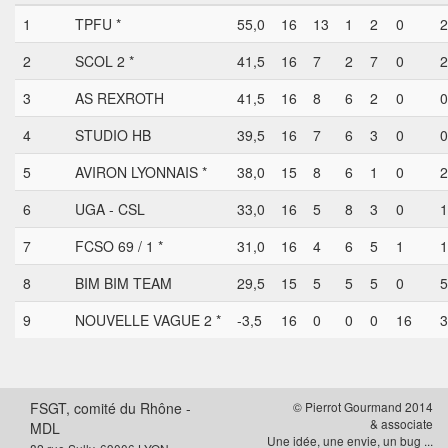
1
TPFU *
55,0
16
13
1
2
0
2
2
SCOL 2 *
41,5
16
7
2
7
0
2
3
AS REXROTH
41,5
16
8
6
2
0
0
4
STUDIO HB
39,5
16
7
6
3
0
0
5
AVIRON LYONNAIS *
38,0
15
8
6
1
0
2
6
UGA - CSL
33,0
16
5
8
3
0
1
7
FCSO 69 / 1 *
31,0
16
4
6
5
1
1
8
BIM BIM TEAM
29,5
15
5
5
5
0
5
9
NOUVELLE VAGUE 2 *
-3,5
16
0
0
0
16
3
FSGT, comité du Rhône -
© Pierrot Gourmand 2014
& associate
MDL
Une idée, une envie, un bug ...