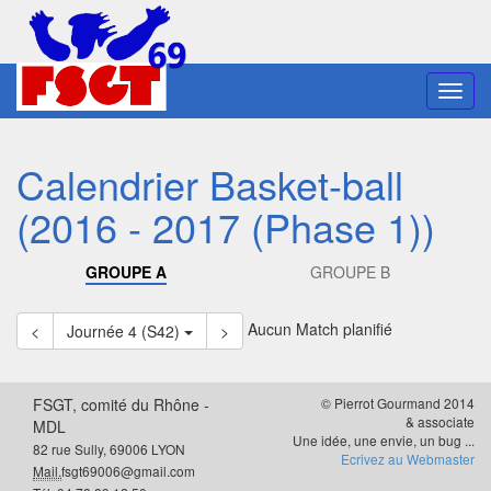
Toggl
navig
Calendrier Basket-ball
(2016 - 2017 (Phase 1))
GROUPE A
GROUPE B
Aucun Match planifié
<
Journée 4 (S42)
>
FSGT, comité du Rhône -
© Pierrot Gourmand 2014
& associate
MDL
Une idée, une envie, un bug ...
82 rue Sully, 69006 LYON
Ecrivez au Webmaster
Mail.
fsgt69006@gmail.com