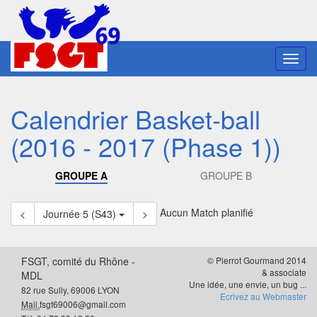
Toggl
navig
Calendrier Basket-ball
(2016 - 2017 (Phase 1))
GROUPE A
GROUPE B
Aucun Match planifié
<
Journée 5 (S43)
>
FSGT, comité du Rhône -
© Pierrot Gourmand 2014
& associate
MDL
Une idée, une envie, un bug ...
82 rue Sully, 69006 LYON
Ecrivez au Webmaster
Mail.
fsgt69006@gmail.com