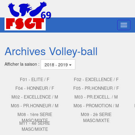
Toggl
navig
Archives Volley-ball
Afficher la saison :
2018 - 2019
F01 - ELITE / F
F02 - EXCELLENCE / F
F04 - HONNEUR / F
F05 - PR.HONNEUR / F
M02 - EXCELLENCE / M
M03 - PR.EXCELL. / M
M05 - PR.HONNEUR / M
M06 - PROMOTION / M
M08 - 1ère SERIE
M09 - 2è SERIE
MASC/MIXTE
MASC/MIXTE
M11 - 4è SERIE
MASC/MIXTE