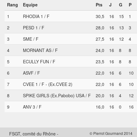
Rang
Equipe
Pts
J
G
P
1
RHODIA 1 / F
30,5
16
15
1
2
PESD 1 / F
28,0
16
13
3
3
SME / F
27,5
16
12
4
4
MORNANT AS / F
24,0
16
8
8
5
ECULLY FUN / F
23,5
16
8
8
6
ASVF / F
22,0
16
6
10
7
CVEE 1 / F - (Ex.CVEE 2)
22,0
16
6
10
8
SPIKE GIRLS (Ex.Pabobo) USA / F
20,0
16
4
12
9
ANV 3 / F
16,0
16
0
16
FSGT, comité du Rhône -
© Pierrot Gourmand 2014