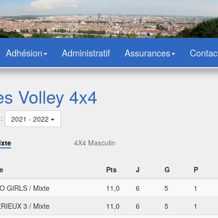
Adhésion
Administratif
Assurances
Contac
es Volley 4x4
 :
2021 - 2022
ixte
4X4 Masculin
e
Pts
J
G
P
 GIRLS / Mixte
11,0
6
5
1
RIEUX 3 / Mixte
11,0
6
5
1