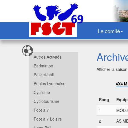
Le comité
Archiv
Autres Activités
Badminton
Afficher la saison
Basket-ball
Boules Lyonnaise
4X4 M
Cyclisme
Rang
Equip
Cyclotourisme
Foot à 7
1
MODJO
Foot à 7 Loisirs
2
AS ME
Hand Ball