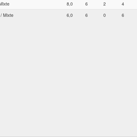
Mixte
8,0
6
2
4
/ Mixte
6,0
6
0
6