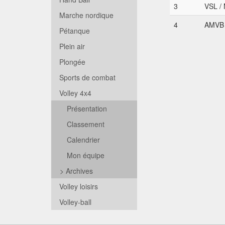
3
VSL / 
Marche nordique
4
AMVB 
Pétanque
Plein air
Plongée
Sports de combat
Volley 4x4
Présentation
Classement
Calendrier
Mon équipe
>
Archives
Volley loisirs
Volley-ball