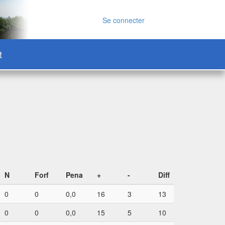
Se connecter
t
N
Forf
Pena
+
-
Diff
0
0
0,0
16
3
13
0
0
0,0
15
5
10