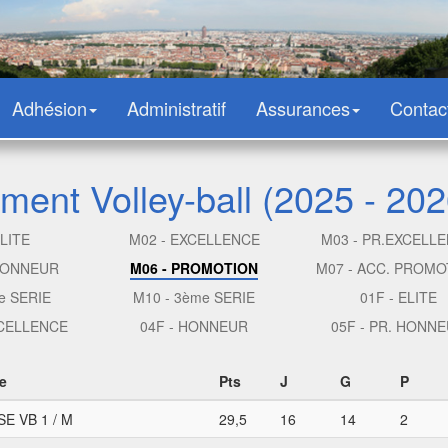
Adhésion
Administratif
Assurances
Contac
ment Volley-ball (2025 - 202
ELITE
M02 - EXCELLENCE
M03 - PR.EXCELL
 HONNEUR
M06 - PROMOTION
M07 - ACC. PROMO
e SERIE
M10 - 3ème SERIE
01F - ELITE
XCELLENCE
04F - HONNEUR
05F - PR. HONN
e
Pts
J
G
P
E VB 1 / M
29,5
16
14
2