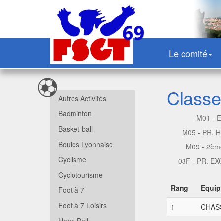
Le comité
Classe
Autres Activités
Badminton
M01 - 
Basket-ball
M05 - PR.
Boules Lyonnaise
M09 - 2èm
Cyclisme
03F - PR. E
Cyclotourisme
Rang
Equip
Foot à 7
Foot à 7 Loisirs
1
CHASS
Hand Ball