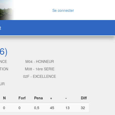
Se connecter
t
6)
ENCE
M04 - HONNEUR
TION
M08 - 1ère SERIE
02F - EXCELLENCE
EUR
N
Forf
Pena
+
-
Diff
0
0
0,5
45
13
32