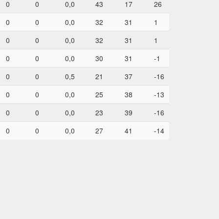
0
0
0,0
43
17
26
0
0
0,0
32
31
1
0
0
0,0
32
31
1
0
0
0,0
30
31
-1
0
0
0,5
21
37
-16
0
0
0,0
25
38
-13
0
0
0,0
23
39
-16
0
0
0,0
27
41
-14