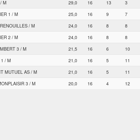
 / M
29,0
16
13
3
IER 1 / M
25,0
16
9
7
RENOUILLES / M
24,0
16
8
8
IER 2 / M
24,0
16
8
8
MBERT 3 / M
21,5
16
6
10
1 / M
21,0
16
5
11
T MUTUEL AS / M
21,0
16
5
11
ONPLAISIR 3 / M
20,0
16
4
12