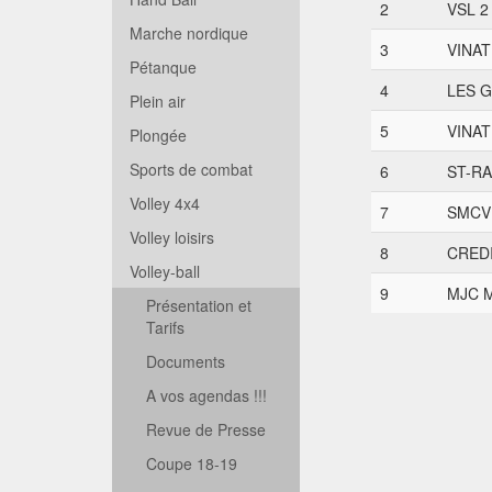
2
VSL 2
Marche nordique
3
VINAT
Pétanque
4
LES G
Plein air
5
VINAT
Plongée
Sports de combat
6
ST-RA
Volley 4x4
7
SMCV 
Volley loisirs
8
CREDI
Volley-ball
9
MJC M
Présentation et
Tarifs
Documents
A vos agendas !!!
Revue de Presse
Coupe 18-19