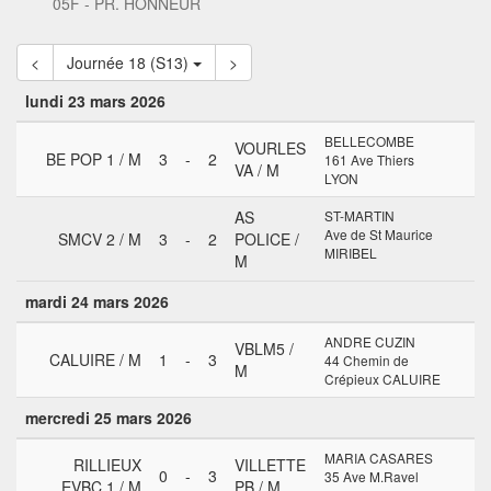
05F - PR. HONNEUR
<
Journée 18 (S13)
>
lundi 23 mars 2026
BELLECOMBE
VOURLES
BE POP 1 / M
3
-
2
161 Ave Thiers
VA / M
LYON
AS
ST-MARTIN
Ave de St Maurice
SMCV 2 / M
3
-
2
POLICE /
MIRIBEL
M
mardi 24 mars 2026
ANDRE CUZIN
VBLM5 /
CALUIRE / M
1
-
3
44 Chemin de
M
Crépieux CALUIRE
mercredi 25 mars 2026
MARIA CASARES
RILLIEUX
VILLETTE
0
-
3
35 Ave M.Ravel
EVBC 1 / M
PB / M