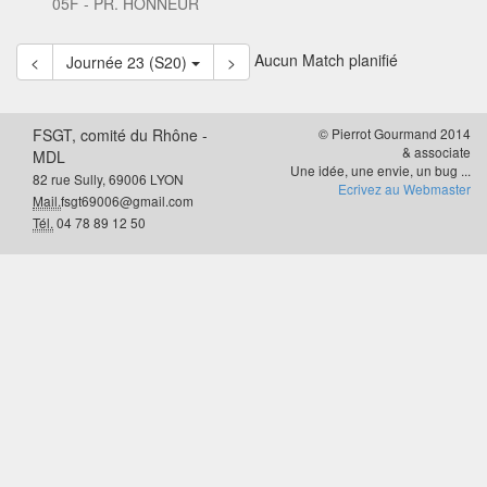
05F - PR. HONNEUR
Aucun Match planifié
<
Journée 23 (S20)
>
FSGT, comité du Rhône -
© Pierrot Gourmand 2014
& associate
MDL
Une idée, une envie, un bug ...
82 rue Sully, 69006 LYON
Ecrivez au Webmaster
Mail.
fsgt69006@gmail.com
Tél.
04 78 89 12 50