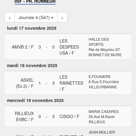
05F - PR. HONNEUR
<
Journée 4 (S47)
>
lundi 17 novembre 2025
HALLE DES
LES
SPORTS
AMVB 2 / F
3
-
0
DESPEES
Rte de Meyzieu ST
USA / F
BONNET DE MURE
mardi 18 novembre 2025
LES
E.FOUNIERE
ASVEL
8 Rue E.Fournière
1
-
3
RAINETTES
(Ex.2) / F
VILLEURBANNE
/ F
mercredi 19 novembre 2025
MARIA CASARES
RILLIEUX
0
-
3
CISGO / F
35 Ave M.Ravel
EVBC / F
RILLIEUX
JEAN MOLLIER