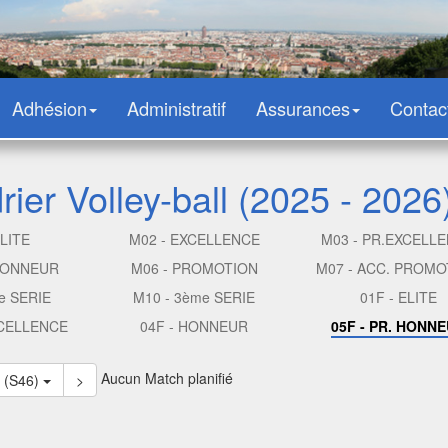
Adhésion
Administratif
Assurances
Contac
ier Volley-ball (2025 - 2026
ELITE
M02 - EXCELLENCE
M03 - PR.EXCELL
 HONNEUR
M06 - PROMOTION
M07 - ACC. PROMO
e SERIE
M10 - 3ème SERIE
01F - ELITE
XCELLENCE
04F - HONNEUR
05F - PR. HONN
Aucun Match planifié
3 (S46)
>