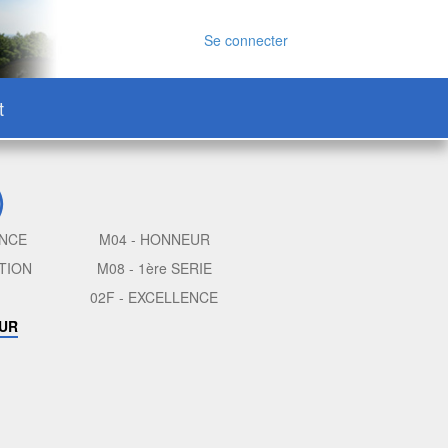
Se connecter
t
)
ENCE
M04 - HONNEUR
TION
M08 - 1ère SERIE
02F - EXCELLENCE
EUR