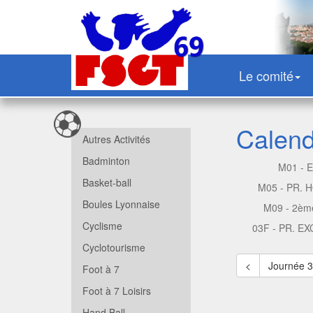
Le comité
Calendr
Autres Activités
Badminton
M01 - 
Basket-ball
M05 - PR.
Boules Lyonnaise
M09 - 2èm
Cyclisme
03F - PR. E
Cyclotourisme
<
Journée 
Foot à 7
Foot à 7 Loisirs
Hand Ball