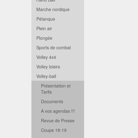
Marche nordique
Pétanque
Plein air
Plongée
Sports de combat
Volley 4x4
Volley loisirs
Volley-ball
Présentation et
Tarifs
Documents
A vos agendas !!!
Revue de Presse
Coupe 18-19