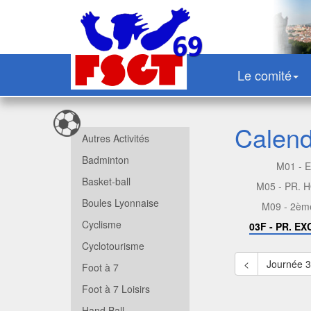
Le comité
Calendr
Autres Activités
Badminton
M01 - 
Basket-ball
M05 - PR.
Boules Lyonnaise
M09 - 2èm
Cyclisme
03F - PR. E
Cyclotourisme
<
Journée 
Foot à 7
Foot à 7 Loisirs
Hand Ball