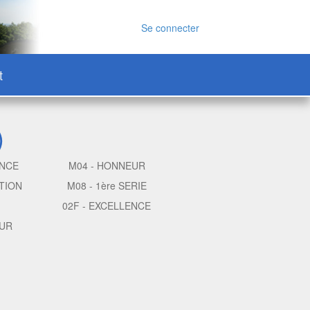
Se connecter
t
)
ENCE
M04 - HONNEUR
TION
M08 - 1ère SERIE
02F - EXCELLENCE
EUR