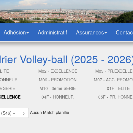
Adhésion
Administratif
Assurances
Contac
ier Volley-ball (2025 - 2026
ELITE
M02 - EXCELLENCE
M03 - PR.EXCELL
 HONNEUR
M06 - PROMOTION
M07 - ACC. PROMO
e SERIE
M10 - 3ème SERIE
01F - ELITE
XCELLENCE
04F - HONNEUR
05F - PR. HONN
Aucun Match planifié
3 (S46)
>