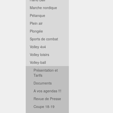
Marche nordique
Pétanque
Plein air
Plongée
Sports de combat
Volley 4x4
Volley loisirs
Volley-ball
Présentation et
Tarifs
Documents
A vos agendas !!!
Revue de Presse
Coupe 18-19